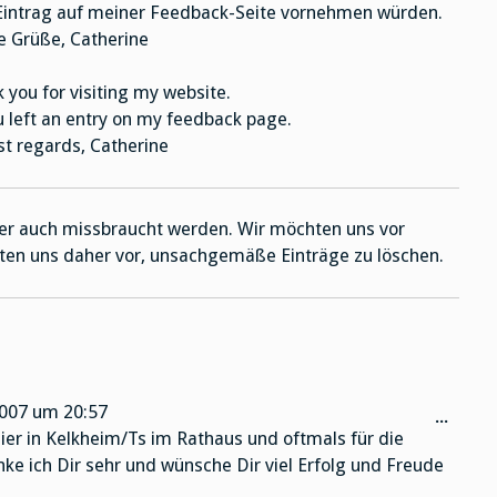
 Eintrag auf meiner Feedback-Seite vornehmen würden.
e Grüße, Catherine
 you for visiting my website.
ou left an entry on my feedback page.
 regards, Catherine
ider auch missbraucht werden. Wir möchten uns vor
ten uns daher vor, unsachgemäße Einträge zu löschen.
007
um
20:57
Diese
...
hier in Kelkheim/Ts im Rathaus und oftmals für die
Meta
e ich Dir sehr und wünsche Dir viel Erfolg und Freude
ein-/