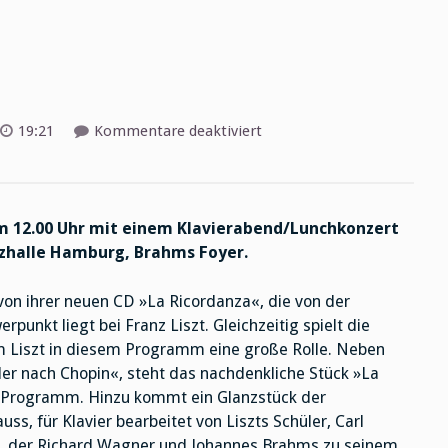
für
19:21
Kommentare deaktiviert
Klangperlen
m 12.00 Uhr mit einem Klavierabend/Lunchkonzert
szhalle Hamburg, Brahms Foyer.
 von ihrer neuen CD »La Ricordanza«, die von der
punkt liegt bei Franz Liszt. Gleichzeitig spielt die
um Liszt in diesem Programm eine große Rolle. Neben
er nach Chopin«, steht das nachdenkliche Stück »La
im Programm. Hinzu kommt ein Glanzstück der
uss, für Klavier bearbeitet von Liszts Schüler, Carl
en, der Richard Wagner und Johannes Brahms zu seinem