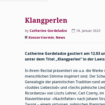
Klangperlen
by
Catherine Gordeladze
18. Januar 2023
Konzerttermin
,
News
Catherine Gordeladze gastiert am 12.03 u
unter dem Titel „Klangperlen“ in der Laei
In ihrem Recital präsentiert sie u.a. die Werke
menschlichen Stimme inspiriert sind. Der Schwer
Genealogie der pianistischen Tradition rund 
»Isoldes Liebestod« und »Sechs polnische Lied
Ricordanza« von Liszts Lehrer, Carl Czerny, 
Klavierliteratur: »Nachtfalter« nach Johann Stra
Tausig – einem virtuosen, polnischen Pianist