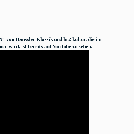
zur
kommenden
CD
„Alt
Wien“
 von Hänssler Klassik und hr2 kultur, die im
n wird, ist bereits auf YouTube zu sehen.