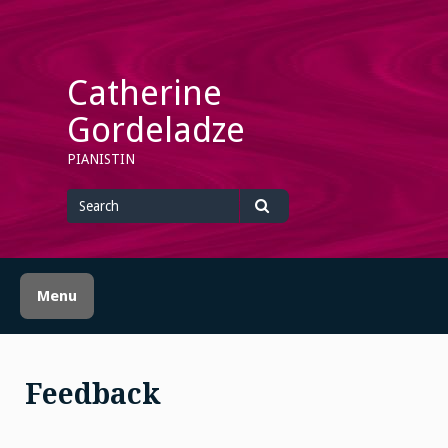
Skip
to
content
Catherine
Gordeladze
PIANISTIN
Search
for
Search
Menu
Feedback