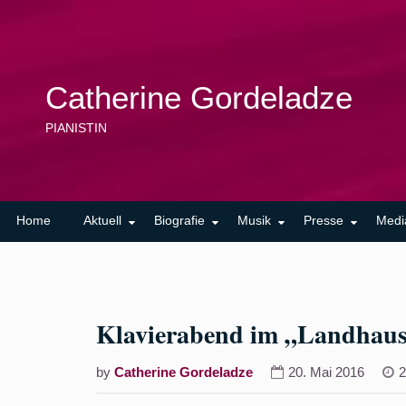
Skip
to
content
Catherine Gordeladze
PIANISTIN
Home
Aktuell
Biografie
Musik
Presse
Medi
Klavierabend im „Landhaus 
by
Catherine Gordeladze
20. Mai 2016
2