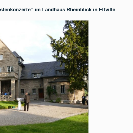
„Landhaus
Rheinblick“,
tenkonzerte“ im Landhaus Rheinblick in Eltville
Eltville