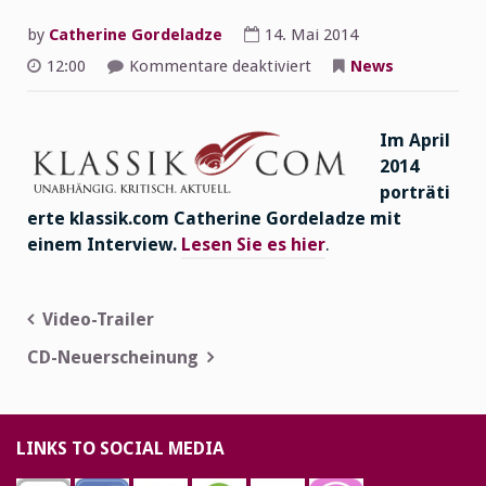
by
Catherine Gordeladze
14. Mai 2014
für
12:00
Kommentare deaktiviert
News
Interview
mit
Catherine
Gordeladze
Im April
2014
porträti
erte klassik.com Catherine Gordeladze mit
einem Interview.
Lesen Sie es hier
.
Beitragsnavigation
Video-Trailer
CD-Neuerscheinung
LINKS TO SOCIAL MEDIA